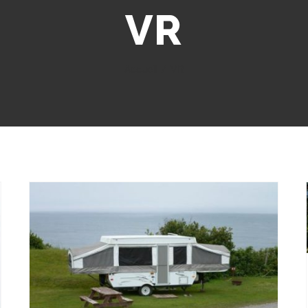
VR
Accueil
/
VR